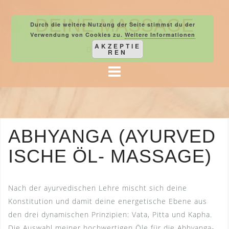
Skip
to
DEINE MASSAGE
Durch die weitere Nutzung der Seite stimmst du der
content
Verwendung von Cookies zu.
Weitere Informationen
AKZEPTIE
DEINE AUSZEIT
REN
ABHYANGA (AYURVED
ISCHE ÖL- MASSAGE)
Nach der ayurvedischen Lehre mischt sich deine
Konstitution und damit deine energetische Ebene aus
den drei dynamischen Prinzipien: Vata, Pitta und Kapha.
Die Auswahl meiner hochwertigen Öle für die Abhyanga-